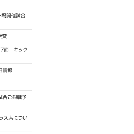
ー場開催試合
受賞
第7節 キック
日情報
試合ご観戦予
ラス席につい