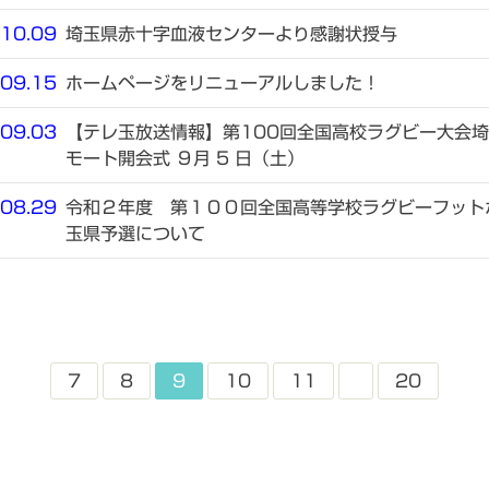
10.09
埼玉県赤十字血液センターより感謝状授与
09.15
ホームページをリニューアルしました！
09.03
【テレ玉放送情報】第100回全国高校ラグビー大会埼
モート開会式 ９月 5 日（土）
08.29
令和２年度 第１００回全国高等学校ラグビーフット
玉県予選について
7
8
9
10
11
20