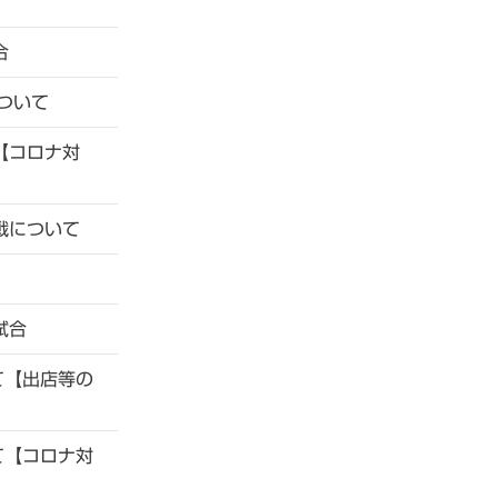
合
ついて
【コロナ対
戦について
試合
て【出店等の
て【コロナ対