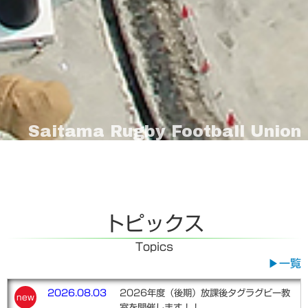
Saitama Rugby Football Union
Saitama Rugby Football Union
トピックス
Topics
一覧
2026.08.03
2026年度（後期）放課後タグラグビー教
new
室を開催します！！