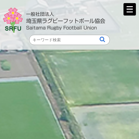
メ
ニ
一般社団法人
ュ
埼玉県ラグビーフットボール協会
ー
Saitama Rugby Football Union
を
開
く