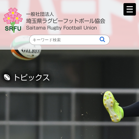
メ
ニ
一般社団法人
ュ
埼玉県ラグビーフットボール協会
ー
Saitama Rugby Football Union
を
開
く
トピックス