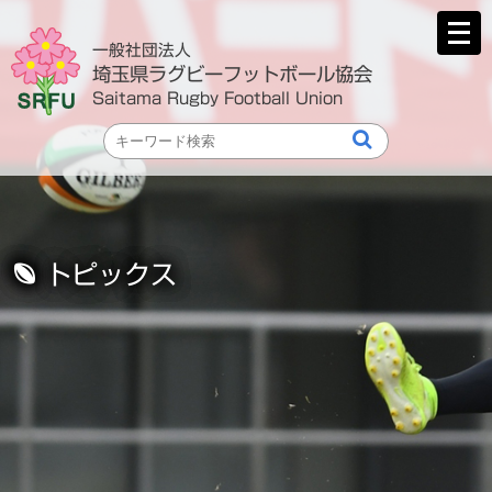
メ
ニ
一般社団法人
ュ
埼玉県ラグビーフットボール協会
ー
Saitama Rugby Football Union
を
開
く
トピックス