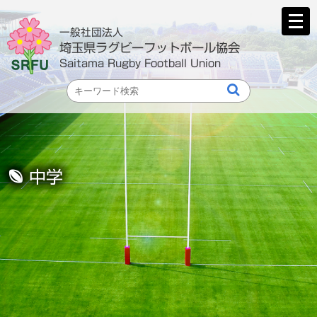
メ
ニ
一般社団法人
ュ
埼玉県ラグビーフットボール協会
ー
Saitama Rugby Football Union
を
開
く
中学