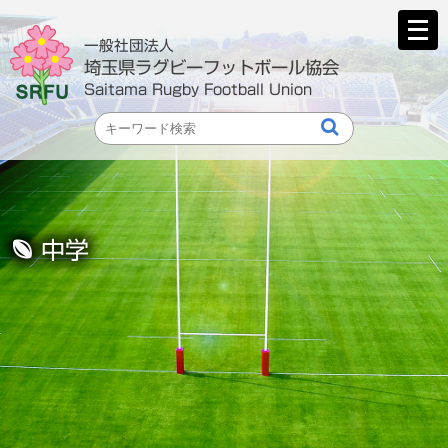
メ
ニ
一般社団法人
ュ
埼玉県ラグビーフットボール協会
ー
Saitama Rugby Football Union
を
開
く
中学