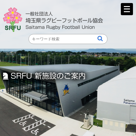
メ
ニ
一般社団法人
ュ
埼玉県ラグビーフットボール協会
ー
Saitama Rugby Football Union
を
開
く
SRFU 新施設のご案内