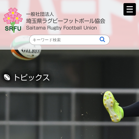
メ
ニ
一般社団法人
ュ
埼玉県ラグビーフットボール協会
ー
Saitama Rugby Football Union
を
開
く
トピックス