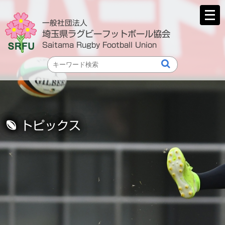
メ
ニ
一般社団法人
ュ
埼玉県ラグビーフットボール協会
ー
Saitama Rugby Football Union
を
開
く
トピックス