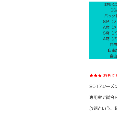
おもて
SS
バック
S席（メ
A席（メ
S席（バ
A席（バ
自由
自由
自由
★★★ おもて
2017シー
専用室で試合
放題という、