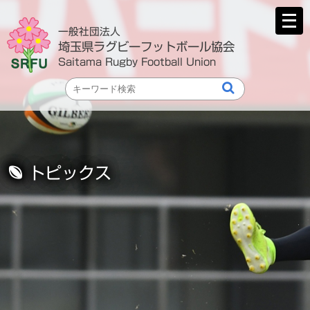
メ
ニ
一般社団法人
ュ
埼玉県ラグビーフットボール協会
ー
Saitama Rugby Football Union
を
開
く
トピックス