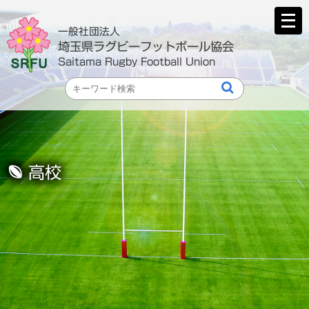
メ
ニ
一般社団法人
ュ
埼玉県ラグビーフットボール協会
ー
Saitama Rugby Football Union
を
開
く
高校