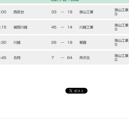
狭山工業
:00
西武台
33
―
19
狭山工業
G
狭山工業
:15
城西川越
45
―
14
川越工業
G
狭山工業
:30
川越
26
―
19
朝霞
G
狭山工業
:45
合同
7
―
64
所沢北
G