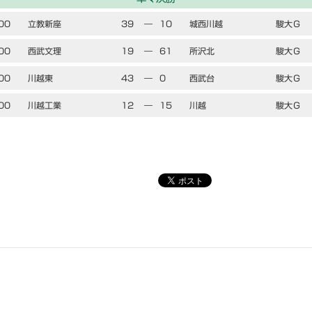
00
立教新座
39
―
10
城西川越
駿大Ｇ
00
西武文理
19
―
61
所沢北
駿大Ｇ
00
川越東
43
―
0
西武台
駿大Ｇ
00
川越工業
12
―
15
川越
駿大Ｇ