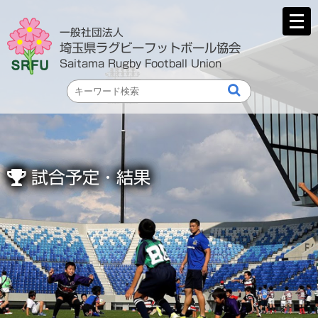
メ
ニ
一般社団法人
ュ
埼玉県ラグビーフットボール協会
ー
Saitama Rugby Football Union
を
開
く
試合予定・結果