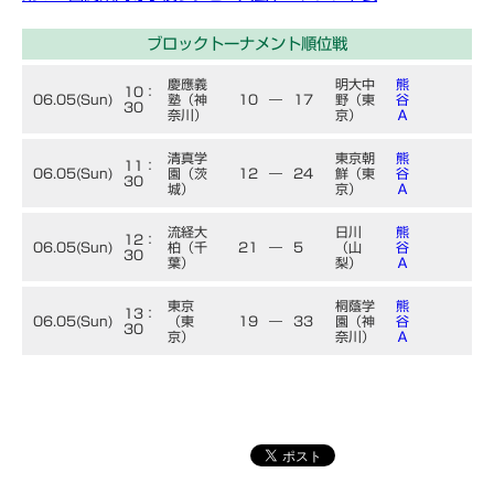
ブロックトーナメント順位戦
慶應義
明大中
熊
10：
06.05(Sun)
塾（神
10
―
17
野（東
谷
30
奈川）
京）
Ａ
清真学
東京朝
熊
11：
06.05(Sun)
園（茨
12
―
24
鮮（東
谷
30
城）
京）
Ａ
流経大
日川
熊
12：
06.05(Sun)
柏（千
21
―
5
（山
谷
30
葉）
梨）
Ａ
東京
桐蔭学
熊
13：
06.05(Sun)
（東
19
―
33
園（神
谷
30
京）
奈川）
Ａ