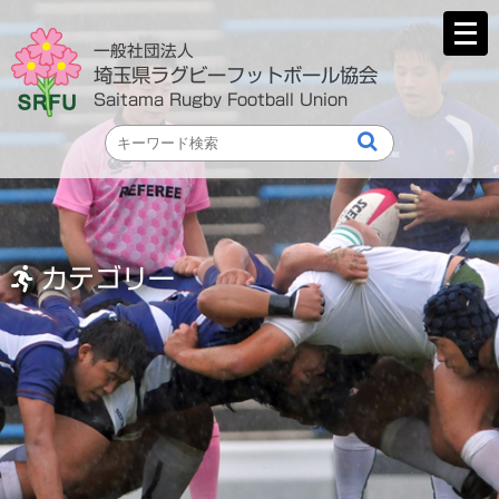
メ
ニ
一般社団法人
ュ
埼玉県ラグビーフットボール協会
ー
Saitama Rugby Football Union
を
開
く
カテゴリー