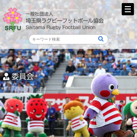
メ
ニ
一般社団法人
ュ
埼玉県ラグビーフットボール協会
ー
Saitama Rugby Football Union
を
開
く
委員会