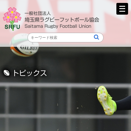
メ
ニ
一般社団法人
ュ
埼玉県ラグビーフットボール協会
ー
Saitama Rugby Football Union
を
開
く
トピックス