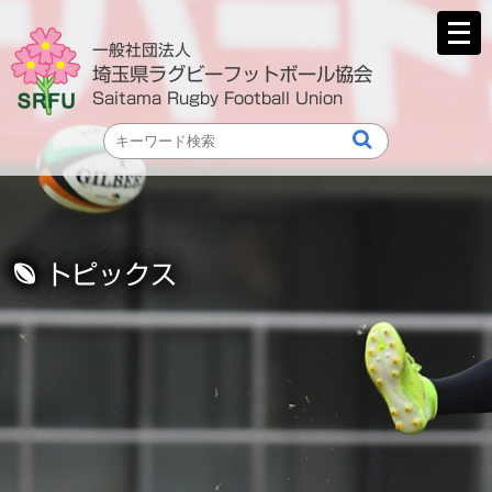
メ
ニ
一般社団法人
ュ
埼玉県ラグビーフットボール協会
ー
Saitama Rugby Football Union
を
開
く
トピックス