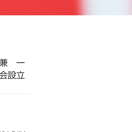
兼 一
会設立