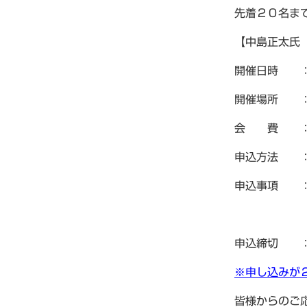
先着２０名ま
【中島正太氏
開催日時 ：
開催場所
会 費 ： 
申込方法 
申込事項 ：
「中島正
申込締切 ：
※申し込みが
皆様からのご