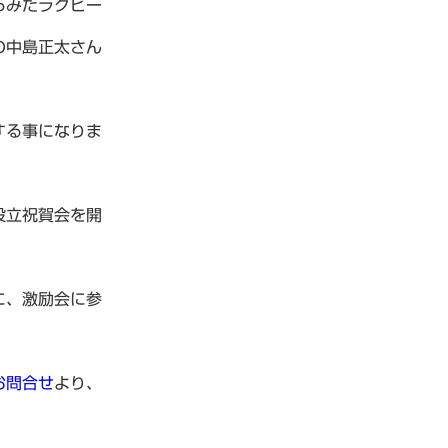
らみたラグビー
の中島正太さん
する事になりま
設立祝賀会を開
に、激励会に参
お問合せ
より、