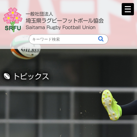
メ
ニ
一般社団法人
ュ
埼玉県ラグビーフットボール協会
ー
Saitama Rugby Football Union
を
開
く
トピックス