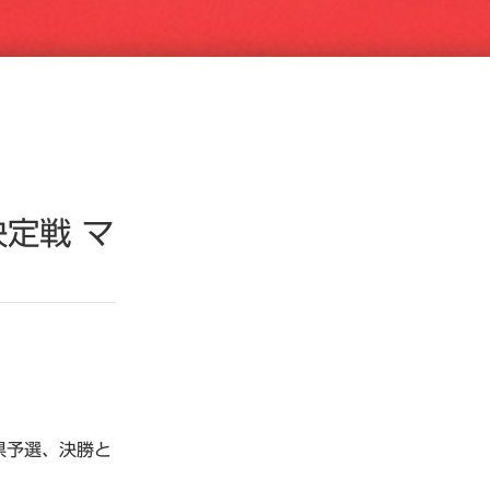
定戦 マ
県予選、決勝と