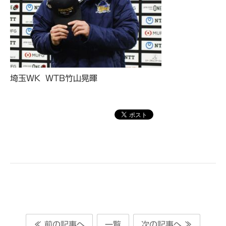
埼玉WK WTB竹山晃暉
≪ 前の記事へ
一覧
次の記事へ ≫