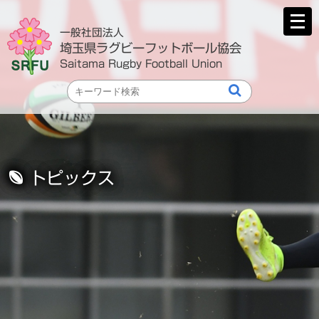
メ
ニ
一般社団法人
ュ
埼玉県ラグビーフットボール協会
ー
Saitama Rugby Football Union
を
開
く
トピックス