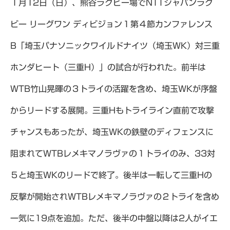
１月12日（日）、熊谷ラグビー場でNTTジャパンラグ
ビー リーグワン ディビジョン１第４節カンファレンス
B「埼玉パナソニックワイルドナイツ（埼玉WK）対三重
ホンダヒート（三重H）」の試合が行われた。前半は
WTB竹山晃暉の３トライの活躍を含め、埼玉WKが序盤
からリードする展開。三重Hもトライライン直前で攻撃
チャンスもあったが、埼玉WKの鉄壁のディフェンスに
阻まれてWTBレメキマノラヴァの１トライのみ、33対
５と埼玉WKのリードで終了。後半は一転して三重Hの
反撃が開始されWTBレメキマノラヴァの２トライを含め
一気に19点を追加。ただ、後半の中盤以降は2人がイエ