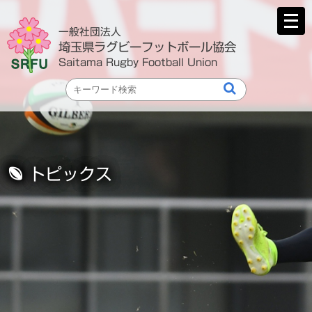
メ
ニ
一般社団法人
ュ
埼玉県ラグビーフットボール協会
ー
Saitama Rugby Football Union
を
開
く
トピックス