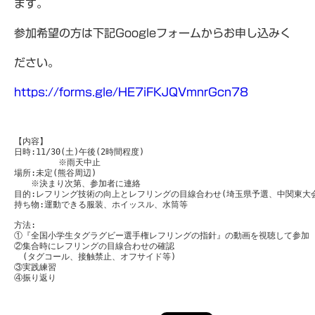
ます。
参加希望の方は下記Googleフォームからお申し込みく
ださい。
https://forms.gle/HE7iFKJQVmnrGcn78
【内容】

日時:11/30(土)午後(2時間程度)

         ※雨天中止

場所:未定(熊谷周辺)

　　※決まり次第、参加者に連絡

目的:レフリング技術の向上とレフリングの目線合わせ(埼玉県予選、中関東大会
持ち物:運動できる服装、ホイッスル、水筒等

方法:

①『全国小学生タグラグビー選手権レフリングの指針』の動画を視聴して参加

②集合時にレフリングの目線合わせの確認

　(タグコール、接触禁止、オフサイド等)

③実践練習
