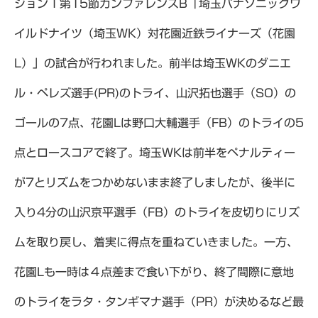
ジョン１第15節カンファレンスB「埼玉パナソニックワ
イルドナイツ（埼玉WK）対花園近鉄ライナーズ（花園
L）」の試合が行われました。前半は埼玉WKのダニエ
ル・ペレズ選手(PR)のトライ、山沢拓也選手（SO）の
ゴールの7点、花園Lは野口大輔選手（FB）のトライの5
点とロースコアで終了。埼玉WKは前半をペナルティー
が7とリズムをつかめないまま終了しましたが、後半に
入り4分の山沢京平選手（FB）のトライを皮切りにリズ
ムを取り戻し、着実に得点を重ねていきました。一方、
花園Lも一時は４点差まで食い下がり、終了間際に意地
のトライをラタ・タンギマナ選手（PR）が決めるなど最