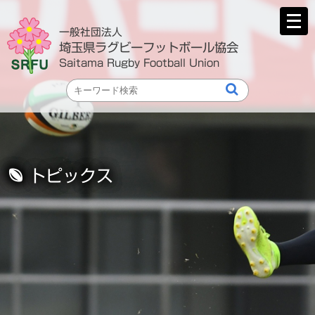
メ
ニ
一般社団法人
ュ
埼玉県ラグビーフットボール協会
ー
Saitama Rugby Football Union
を
開
く
トピックス