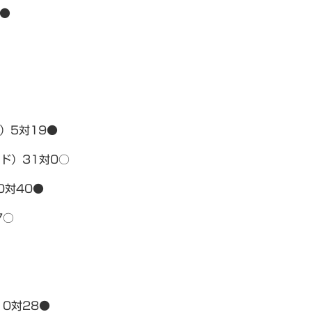
0●
）5対19●
ンド）31対0○
0対40●
7○
）0対28●