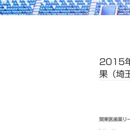
201
果（埼
関東医歯薬リ