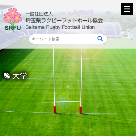
メ
ニ
一般社団法人
ュ
埼玉県ラグビーフットボール協会
ー
Saitama Rugby Football Union
を
開
く
大学