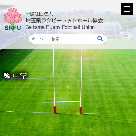
メ
ニ
一般社団法人
ュ
埼玉県ラグビーフットボール協会
ー
Saitama Rugby Football Union
を
開
く
中学