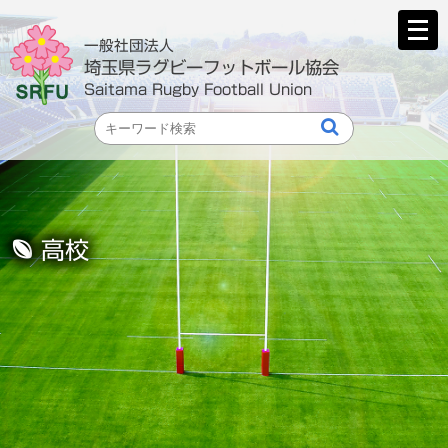
メ
ニ
一般社団法人
ュ
埼玉県ラグビーフットボール協会
ー
Saitama Rugby Football Union
を
開
く
高校