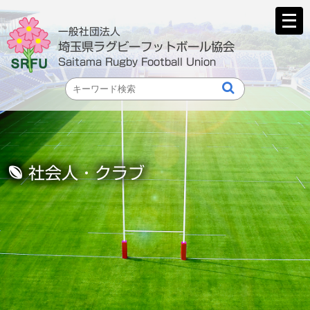
メ
ニ
一般社団法人
ュ
埼玉県ラグビーフットボール協会
ー
Saitama Rugby Football Union
を
開
く
社会人・クラブ