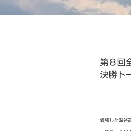
第８回
決勝ト
優勝した深谷