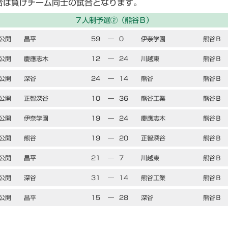
合は負けチーム同士の試合となります。
７人制予選②（熊谷Ｂ）
公開
昌平
59
―
0
伊奈学園
熊谷Ｂ
公開
慶應志木
12
―
24
川越東
熊谷Ｂ
公開
深谷
24
―
14
熊谷
熊谷Ｂ
公開
正智深谷
10
―
36
熊谷工業
熊谷Ｂ
公開
伊奈学園
19
―
24
慶應志木
熊谷Ｂ
公開
熊谷
19
―
20
正智深谷
熊谷Ｂ
公開
昌平
21
―
7
川越東
熊谷Ｂ
公開
深谷
31
―
14
熊谷工業
熊谷Ｂ
公開
昌平
15
―
28
深谷
熊谷Ｂ