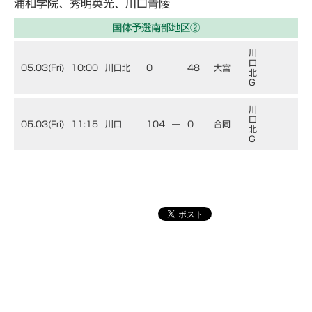
浦和学院、秀明英光、川口青陵
国体予選南部地区②
川
口
05.03(Fri)
10:00
川口北
0
―
48
大宮
北
G
川
口
05.03(Fri)
11:15
川口
104
―
0
合同
北
G