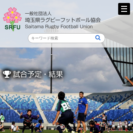
メ
ニ
一般社団法人
ュ
埼玉県ラグビーフットボール協会
ー
Saitama Rugby Football Union
を
開
く
試合予定・結果