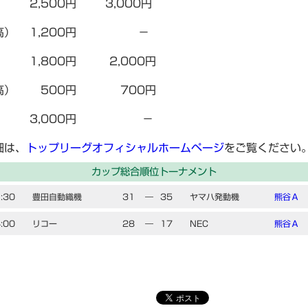
,500円 3,000円
中高） 1,200円 －
） 1,800円 2,000円
中高） 500円 700円
ア 3,000円 －
細は、
トップリーグオフィシャルホームページ
をご覧ください
カップ総合順位トーナメント
:30
豊田自動織機
31
―
35
ヤマハ発動機
熊谷Ａ
:00
リコー
28
―
17
NEC
熊谷Ａ