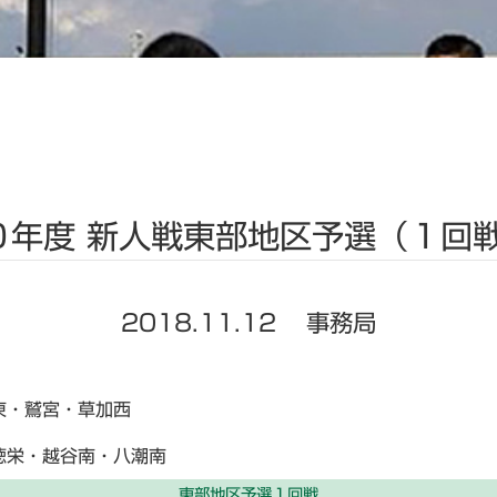
０年度 新人戦東部地区予選（１回
2018.11.12
事務局
東・鷲宮・草加西
徳栄・越谷南・八潮南
東部地区予選１回戦