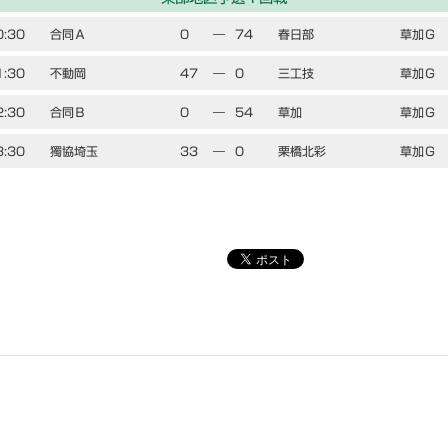
0:30
合同Ａ
0
―
74
春日部
草加Ｇ
1:30
不動岡
47
―
0
三工技
草加Ｇ
2:30
合同Ｂ
0
―
54
草加
草加Ｇ
3:30
獨協埼玉
33
―
0
栗橋北彩
草加Ｇ