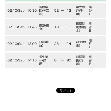
桐蔭学
専大松
熊
02.10(Sat)
10:30
園(神奈
52
―
12
戸(千
谷
川)
葉)
Ｂ
國學院
熊
東京(東
02.10(Sat)
11:45
19
―
19
栃木(栃
谷
京)
木)
Ｂ
熊
日川(山
昌平(埼
02.10(Sat)
13:00
28
―
14
谷
梨)
玉)
Ｂ
桐生第
茗渓学
熊
02.10(Sat)
14:15
一(群
0
―
90
園(茨
谷
馬)
城)
Ｂ