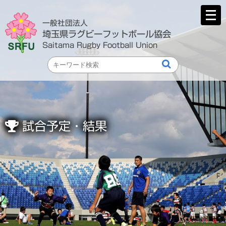
メ
ニ
一般社団法人
ュ
埼玉県ラグビーフットボール協会
ー
Saitama Rugby Football Union
を
開
く
試合予定・結果