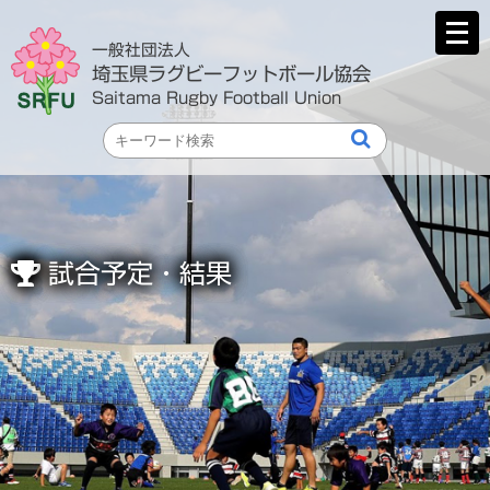
メ
ニ
一般社団法人
ュ
埼玉県ラグビーフットボール協会
ー
Saitama Rugby Football Union
を
開
く
試合予定・結果