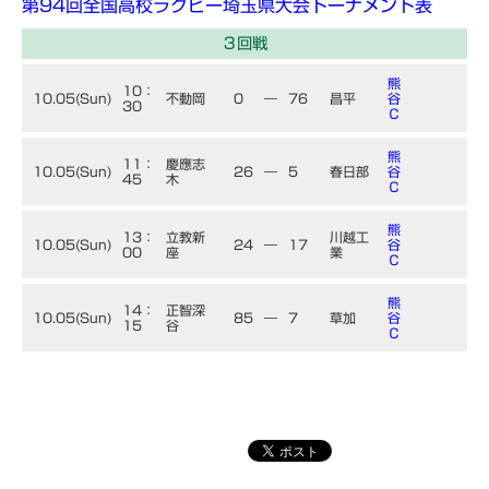
第94回全国高校ラグビー埼玉県大会トーナメント表
３回戦
熊
10：
10.05(Sun)
不動岡
0
―
76
昌平
谷
30
Ｃ
熊
11：
慶應志
10.05(Sun)
26
―
5
春日部
谷
45
木
Ｃ
熊
13：
立教新
川越工
10.05(Sun)
24
―
17
谷
00
座
業
Ｃ
熊
14：
正智深
10.05(Sun)
85
―
7
草加
谷
15
谷
Ｃ