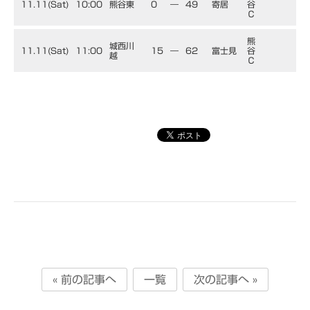
11.11(Sat)
10:00
熊谷東
0
―
49
寄居
谷
Ｃ
熊
城西川
11.11(Sat)
11:00
15
―
62
富士見
谷
越
Ｃ
« 前の記事へ
一覧
次の記事へ »