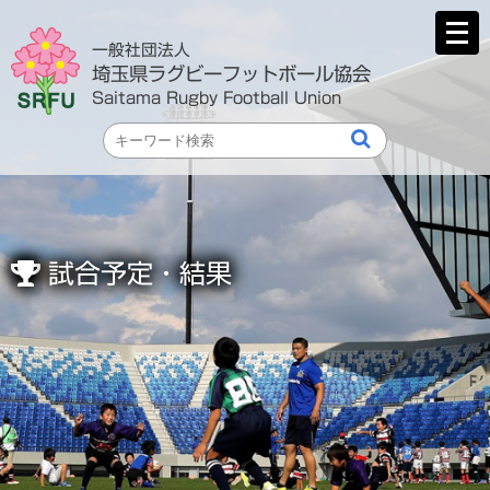
メ
ニ
一般社団法人
ュ
埼玉県ラグビーフットボール協会
ー
Saitama Rugby Football Union
を
開
く
試合予定・結果