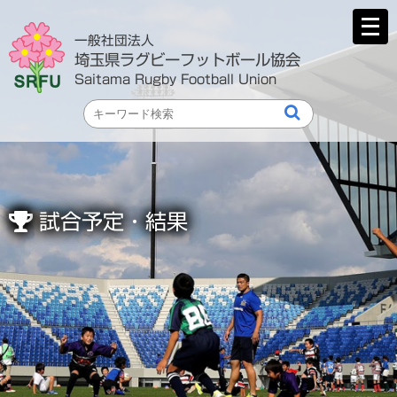
メ
ニ
一般社団法人
ュ
埼玉県ラグビーフットボール協会
ー
Saitama Rugby Football Union
を
開
く
試合予定・結果