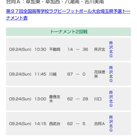
合同Ａ：草加東・草加西・八潮南・吉川美南
第９７回全国高等学校ラグビーフットボール大会埼玉県予選トー
ナメント表
トーナメント2回戦
所
沢
09.24(Sun)
10:30
不動岡
14
―
36
所沢北
北
Ｇ
所
花咲徳
沢
09.24(Sun)
11:45
川越
87
―
0
栄
北
Ｇ
所
慶應志
沢
09.24(Sun)
13:00
62
―
28
川口
木
北
Ｇ
所
沢
09.24(Sun)
14:15
西武台
62
―
5
合同Ａ
北
Ｇ