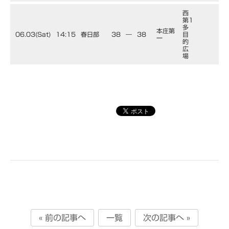
西
第1
多
本庄第
06.03(Sat)
14:15
春日部
38
―
38
目
一
的
広
場
« 前の記事へ
一覧
次の記事へ »