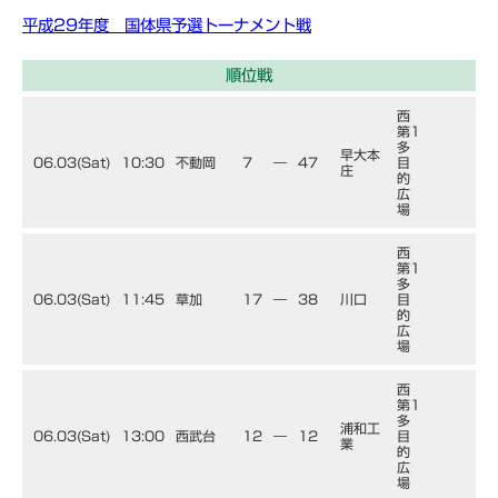
平成29年度 国体県予選トーナメント戦
順位戦
西
第1
多
早大本
06.03(Sat)
10:30
不動岡
7
―
47
目
庄
的
広
場
西
第1
多
06.03(Sat)
11:45
草加
17
―
38
川口
目
的
広
場
西
第1
多
浦和工
06.03(Sat)
13:00
西武台
12
―
12
目
業
的
広
場