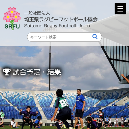
メ
ニ
一般社団法人
ュ
埼玉県ラグビーフットボール協会
ー
Saitama Rugby Football Union
を
開
く
試合予定・結果