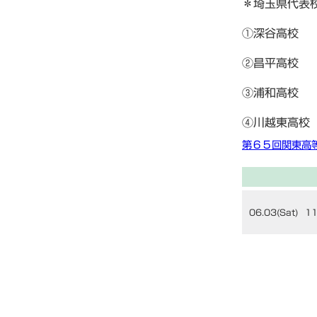
＊埼玉県代表
①深谷高校 
②昌平高校 
③浦和高校 
④川越東高校
第６５回関東高
06.03(Sat)
11