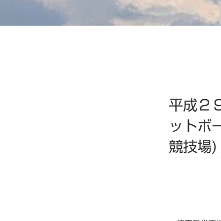
平成２
ットボ
競技場)