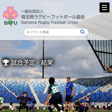
メ
ニ
一般社団法人
ュ
埼玉県ラグビーフットボール協会
ー
Saitama Rugby Football Union
を
開
く
試合予定・結果