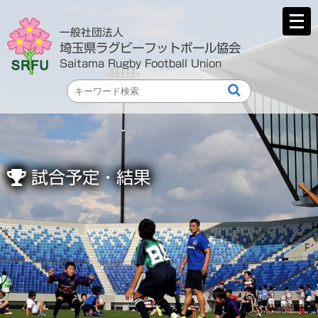
メ
ニ
一般社団法人
ュ
埼玉県ラグビーフットボール協会
ー
Saitama Rugby Football Union
を
開
く
試合予定・結果