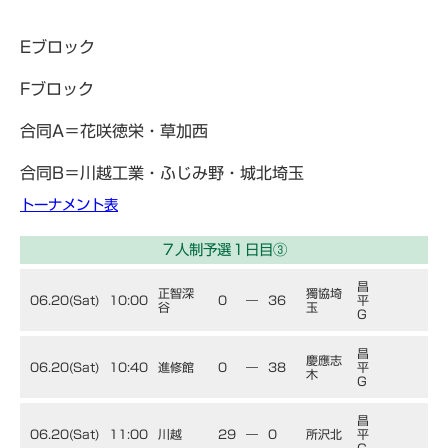
Eブロック
Fブロック
合同A＝花咲徳栄・草加西
合同B＝川越工業・ふじみ野・城北埼玉
トーナメント表
７人制予選１日目③
昌
正智深
獨協埼
06.20(Sat)
10:00
0
―
36
平
谷
玉
G
昌
慶應志
06.20(Sat)
10:40
進修館
0
―
38
平
木
G
昌
06.20(Sat)
11:00
川越
29
―
0
所沢北
平