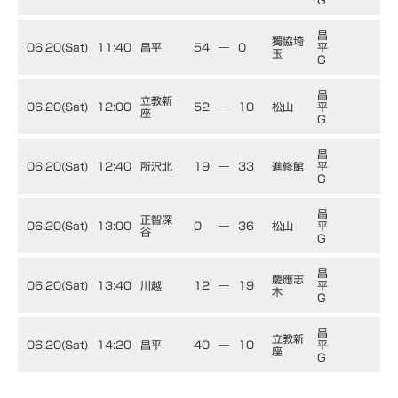
G
昌
獨協埼
06.20(Sat)
11:40
昌平
54
―
0
平
玉
G
昌
立教新
06.20(Sat)
12:00
52
―
10
松山
平
座
G
昌
06.20(Sat)
12:40
所沢北
19
―
33
進修館
平
G
昌
正智深
06.20(Sat)
13:00
0
―
36
松山
平
谷
G
昌
慶應志
06.20(Sat)
13:40
川越
12
―
19
平
木
G
昌
立教新
06.20(Sat)
14:20
昌平
40
―
10
平
座
G