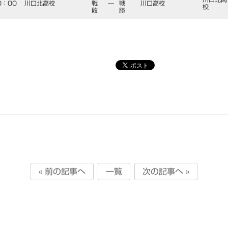
0：00
川口北高校
戦
―
戦
川口高校
校
敗
勝
« 前の記事へ
一覧
次の記事へ »