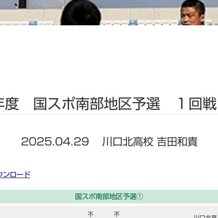
年度 国スポ南部地区予選 １回戦
2025.04.29
川口北高校 吉田和貴
ウンロード
国スポ南部地区予選①
不
不
川口北高