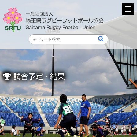
メ
ニ
一般社団法人
ュ
埼玉県ラグビーフットボール協会
ー
Saitama Rugby Football Union
を
開
く
試合予定・結果