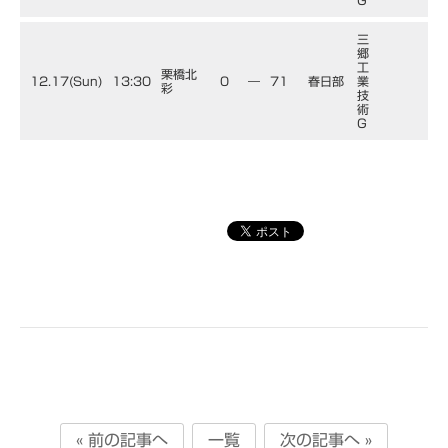
G
三
郷
工
栗橋北
12.17(Sun)
13:30
0
―
71
春日部
業
彩
技
術
G
« 前の記事へ
一覧
次の記事へ »