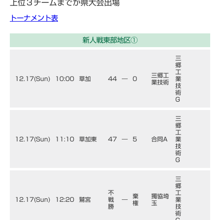
上位３チームまでが県大会出場
トーナメント表
新人戦東部地区①
三
郷
工
三郷工
12.17(Sun)
10:00
草加
44
―
0
業
業技術
技
術
G
三
郷
工
12.17(Sun)
11:10
草加東
47
―
5
合同A
業
技
術
G
三
郷
不
工
棄
獨協埼
12.17(Sun)
12:20
鷲宮
戦
―
業
権
玉
勝
技
術