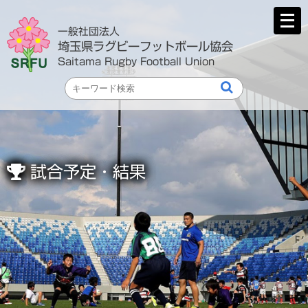
メ
ニ
一般社団法人
ュ
埼玉県ラグビーフットボール協会
ー
Saitama Rugby Football Union
を
開
く
試合予定・結果