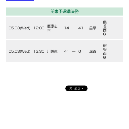
関東予選準決勝
熊
慶應志
谷
05.03(Wed)
12:00
14
―
41
昌平
木
西
G
熊
谷
05.03(Wed)
13:30
川越東
41
―
0
深谷
西
G