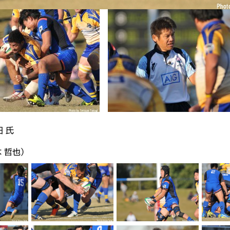
 氏
高木 哲也）