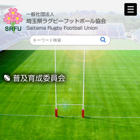
メ
ニ
一般社団法人
ュ
埼玉県ラグビーフットボール協会
ー
Saitama Rugby Football Union
を
開
く
普及育成委員会