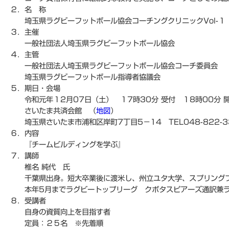
２．名 称
埼玉県ラグビーフットボール協会コーチングクリニックVol-１
３．主催
一般社団法人埼玉県ラグビーフットボール協会
４．主管
一般社団法人埼玉県ラグビーフットボール協会コーチ委員会
埼玉県ラグビーフットボール指導者協議会
５．期日・会場
令和元年１2月07日（土） １7時30分 受付 １8時00分 
さいたま共済会館 （
地図
）
埼玉県さいたま市浦和区岸町7丁目5－14 TEL048-822-3
６．内容
『チームビルディングを学ぶ』
７．講師
椎名 純代 氏
千葉県出身。短大卒業後に渡米し、州立ユタ大学、スプリングフ
本年5月までラグビートップリーグ クボタスピアーズ通訳兼ラ
８．受講者
自身の資質向上を目指す者
定員：２５名 ※先着順