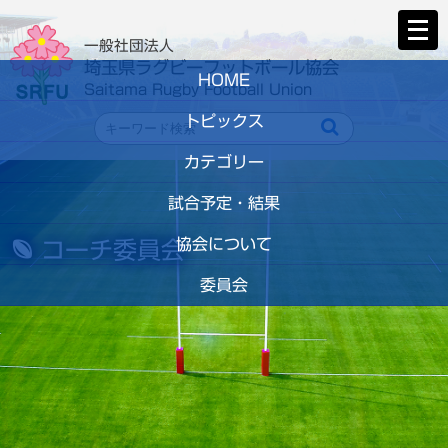
メ
ニ
一般社団法人
ュ
埼玉県ラグビーフットボール協会
HOME
ー
Saitama Rugby Football Union
を
トピックス
閉
じ
カテゴリー
る
試合予定・結果
協会について
コーチ委員会
委員会