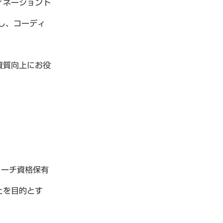
ィネーショント
し、コーディ
資質向上にお役
コーチ資格保有
とを目的とす