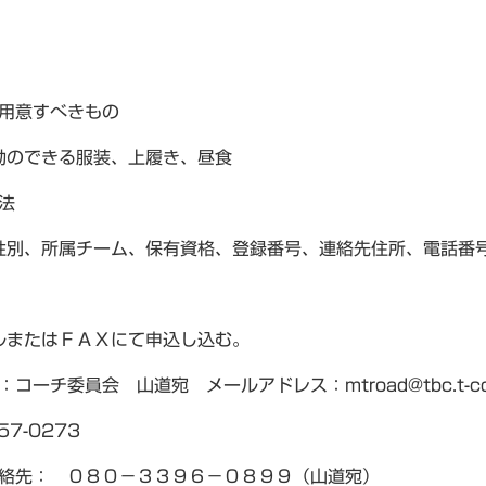
が用意すべきもの
動のできる服装、上履き、昼食
法
性別、所属チーム、保有資格、登録番号、連絡先住所、電話番
ルまたはＦＡＸにて申込し込む。
コーチ委員会 山道宛 メールアドレス：mtroad@tbc.t-com.
57-0273
連絡先： ０８０－３３９６－０８９９（山道宛）