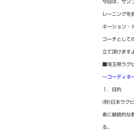
今回は、サン
レーニングを
ネーション・
コーチとして
立て頂けます
■埼玉県ラグビ
～コーディネ
１．目的
(財)日本ラ
者に継続的な
る。