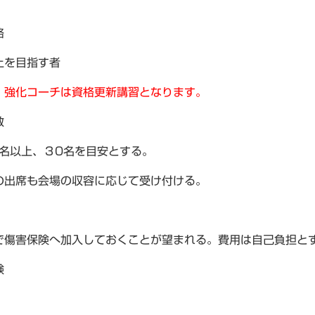
格
上を目指す者
・強化コーチは資格更新講習となります。
数
0名以上、３0名を目安とする。
の出席も会場の収容に応じて受け付ける。
で傷害保険へ加入しておくことが望まれる。費用は自己負担と
験
。